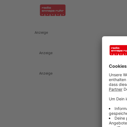
Anzeige
Anzeige
Anzeige