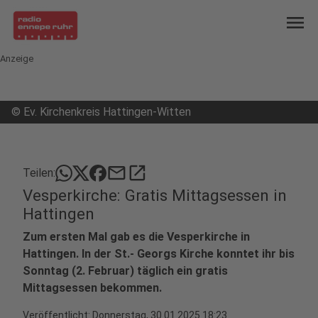
menu
Anzeige
©
Ev. Kirchenkreis Hattingen-Witten
mail
open_in_new
Teilen:
Vesperkirche: Gratis Mittagsessen in
Hattingen
Zum ersten Mal gab es die Vesperkirche in
Hattingen. In der St.- Georgs Kirche konntet ihr bis
Sonntag (2. Februar) täglich ein gratis
Mittagsessen bekommen.
Veröffentlicht:
Donnerstag, 30.01.2025 18:23