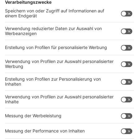
Mehr Nachrichten aus dem Ennepe-Ruhr-
Kreis
Anzeige
Ennepetal wählt ein Jahr früher
EN Baskets Schwelm verlieren zu Hause
Ennepe-Ruhr-Kreis: Zahl der Arbeitlosen im Januar
gestiegen
Polizei schnappt zwei tatverdächtige Diebe
Anzeige