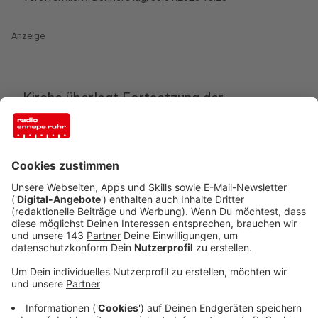
Anzeige
Kirche überlegt Fortsetzung der
Vesperkirche
Anzeige
Weil die Aktion in Hattingen so gut ankam, soll sie wohl
fortgesetzt werden. In den letzten Tagen waren
täglich um die 200 Leute in die St.-Georgs Kirche nach
Hattingen gekommen. Dort gab es u.a. Königsberger
Klopse, Hühnerfrikasse, Kuchen und Waffeln. Mehr zur
Vesperkirche findet ihr
hier
.
Anzeige