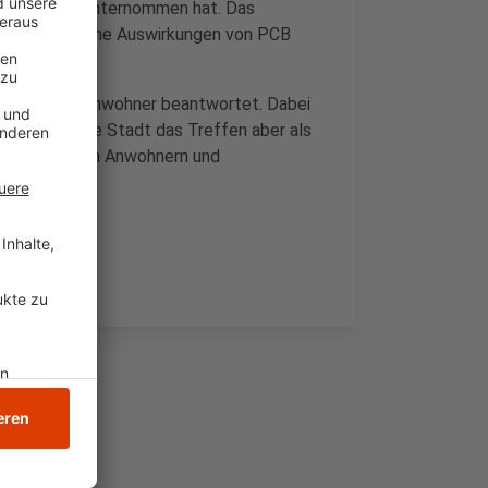
er PCB-Funde unternommen hat. Das
esundheitliche Auswirkungen von PCB
 Fragen der Anwohner beantwortet. Dabei
 bewertet die Stadt das Treffen aber als
 hatte zwischen Anwohnern und