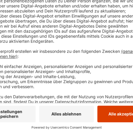
einmal dargestellt, was er bisher zur Aufklärung d
Landesumweltamt hat das Verfahren und mögliche g
erklärt.
Außerdem haben die Experten und der Landrat viele
ging es zwar teilweise auch emotional zu. Insgesamt
ruhig und konstruktiv. Ein externer Gesprächsleiter
Verantwortlichen moderiert.
Anzeige