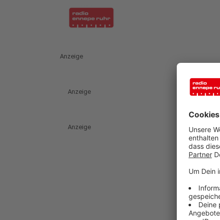
Anzeige
Anzeige
Anzeige