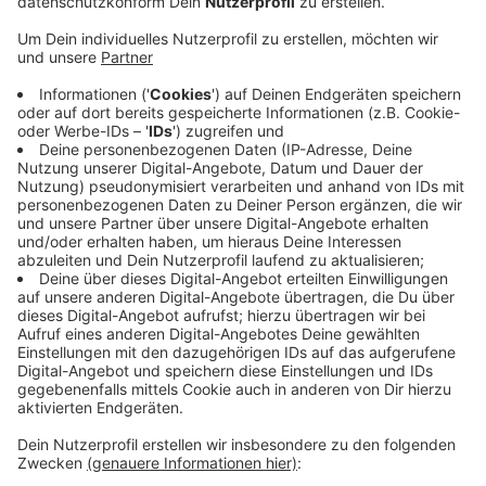
sich weiterhin auf Staus einstellen. In ganz NRW gibt
es in den nächsten zwei Jahren rund 130 neue
Großbaustellen. Das gab der Landesbetrieb
Straßenbau NRW heute bekannt. Dazu gehört bei uns
zum Beispiel der sechsspurige Ausbau der A43
zwischen Recklinghausen und Witten-Heven. Da sind
aktuell 10 von den 28 geplanten Kilometern
geschafft, die Baustelle wird sich noch bis 2030
ziehen. Auf der A1 zwischen Schwelm und Schwerte
kommen noch Bauarbeiten an acht Brücken bis Ende
2023 dazu. Und auf der A45 werden unter anderem das
Autobahnkreuz Westhofen umgebaut und die
Talbrücke Sterkrade zwischen Hagen-Süd und
Lüdenscheid-Nord erneuert. Die Arbeiten beginnen
nächstes Jahr.
Anzeige