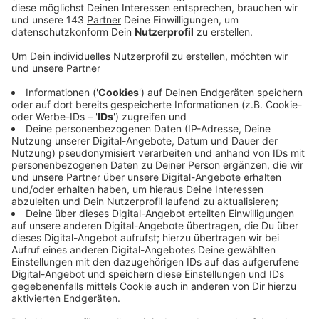
Anzeige
EN: Die Einsatzkräfte hier im Kreis mussten sich um
viele weitere Unfälle am Pfingstwochenende
kümmern. Vier Menschen wurden bei einem Unfall am
Sonntagabend in Witten verletzt, hier wollte ein Auto
gerade nach rechts abbiegen, als ein weiterer Wagen
plötzlich rechts auf der Busspur überholte.
Sonntagnachmittag gab es einen schwerverletzten
Radfahrer in Hattingen, er war auf abschüssiger Straße
in einer Kurve in ein Schlagloch gefahren. In Witten-
Bommern musste ungefähr zur gleichen Zeit ein
Achtjähriger ins Krankenhaus, weil vor ihm der Verkehr
schlagartig stoppte und er stürzte.
Schon Freitagabend verletzte sich ein Herdecker in