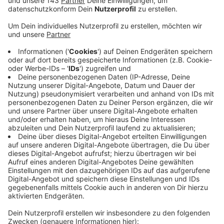
sind, verzichten Veranstalter auf die Beschallung
der Weihnachtsmärkte. Laut Frank Hakelberg,
Hauptgeschäftsführer des deutschen
Schaustellerbundes, wurden die Gebühren aber
nicht angehoben. Die Kosten wären nur teurer, weil
die Veranstalter zuvor falsche Angaben gemacht
hätten: "Die Höhe der Gebühren orientiert sich an
der Fläche, die für diese Veranstaltung in Anspruch
genommen wird. Diese Flächen, so argumentiert
die GEMA, sind in der Vergangenheit nicht in allen
Fällen richtig angegeben worden. Und nun gibt es
neue, digitale Instrumente, mit denen es den
GEMA-Mitarbeitern auch von ihrem Schreibtisch
aus möglich ist,die Veranstaltungsfläche in jeder
Stadt Deutschlands zu kontrollieren." Dadurch
steigen die Kosten zum Teil um das zehnfache.
Veröffentlicht:
Freitag, 17.11.2023 07:13