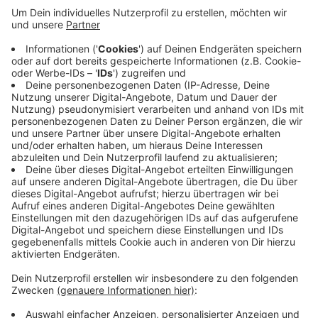
EN: Der Hang wird auf Steinschlaggefahr hin
untersucht. Aus Sicherheitsgründen muss die
Kaiserstraße deshalb nächste Woche von Montag bis
Freitag komplett gesperrt werden. Das betrifft den
Bereich zwischen Ortseingang Wetter und dem Cuno-
Kraftwerk. Ein Fachgutachter überprüft den
Schutzzaun am Hang, und Geologen untersuchen den
Felsen auf mögliche Steinschlaggefahr. Auch für
Radfahrer und Fußgänger ist der Bereich gesperrt.
Anzeige