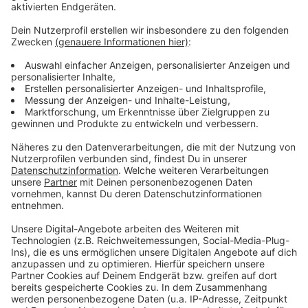
Es gibt diese Dinge im Leben, die können uns zur
Weißglut treiben. Bahnstreiks. Plötzlicher Schneefall.
Eiskratzen am frühen Morgen. Leute, die nicht
Autofahren können. Menschen, die seltsame Wörter
benutzen. Wo andere sich vor Verzweiflung das
Gesicht bis zum Bauchnabel ziehen oder ihren Kopf
gegen die Wand hauen wollen, geht in eben diesem
Kopf von Laura Potting ein Karussell los. Irgendwo
zwischen wirren Gedanken und scharfer
Alltagsbeobachtung. Ein bisschen ausgeflippt,
meistens bunt und nie ganz ernst gemeint.
Anzeige