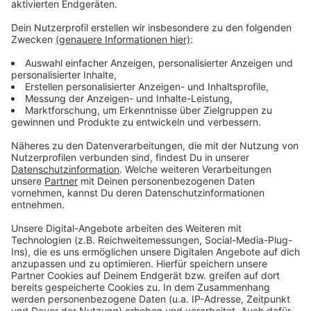
Es gibt diese Dinge im Leben, die können uns zur
Weißglut treiben. Bahnstreiks. Plötzlicher Schneefall.
Eiskratzen am frühen Morgen. Leute, die nicht
Autofahren können. Menschen, die seltsame Wörter
benutzen. Wo andere sich vor Verzweiflung das
Gesicht bis zum Bauchnabel ziehen oder ihren Kopf
gegen die Wand hauen wollen, geht in eben diesem
Kopf von Laura Potting ein Karussell los. Irgendwo
zwischen wirren Gedanken und scharfer
Alltagsbeobachtung. Ein bisschen ausgeflippt,
meistens bunt und nie ganz ernst gemeint.
Anzeige