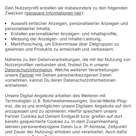
Weißglut treiben. Bahnstreiks. Plötzlicher Schneefall.
Eiskratzen am frühen Morgen. Leute, die nicht
Autofahren können. Menschen, die seltsame Wörter
benutzen. Wo andere sich vor Verzweiflung das
Gesicht bis zum Bauchnabel ziehen oder ihren Kopf
gegen die Wand hauen wollen, geht in eben diesem
Kopf von Laura Potting ein Karussell los. Irgendwo
zwischen wirren Gedanken und scharfer
Alltagsbeobachtung. Ein bisschen ausgeflippt,
meistens bunt und nie ganz ernst gemeint.
Anzeige
Anzeige