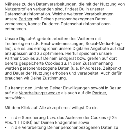
und muss.
Anzeige
©
picture alliance/dpa | Guido Kirchner
Zum Jubiläum 375 Jahre Westfälischer Frieden im
Historischen Rathaus in Münster sprachen unter
anderem Kiews Bürgermeister Vitali Klitschko und
Bundesverteidigungsminister Boris Pistorius.
Anzeige
Schuldenbremse: Ja oder Nein?
Anzeige
Steinbrück findet es richtig, dass die zukünftige