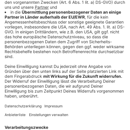
Bundesregierung jetzt schon plane, Milliarden Summen
zu investieren und dementsprechend Schulden
aufzunehmen. Er erkennt das Problem der
Überschuldung derzeit nicht. Deutschland "muss bei
Themen wie Klimaschutz, Bildung und bezahlbarem
Wohnraum investieren". Zudem habe Deutschland im
Vergleich zu anderen Ländern noch eine sehr geringe
Verschuldung.
Anzeige
Peer Steinbrück - Hier könnt ihr euch das
Interview anhören
Anzeige
Das gesamte Interview mit Peer Steinbrück haben wir
euch hier zum Nachhören bereitgestellt.