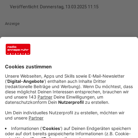
Veröffentlicht:
Donnerstag, 13.03.2025 11:15
Anzeige
Steinbrück: Deutschland gerät unter Druck
Anzeige
Peer Steinbrück ist in Sorge. Die "momentanen
internationalen Verschiebungen" setzen keinen
Standort so sehr wie Deutschland unter Druck. Das
sagte er gegenüber uns im Rahmen der Vorbereitung
auf
die Westfälische Friedenskonferenz
. Jede Störung
des internationalen Handels durch Kriege oder
Zollstreitigkeiten betreffe vor allem Deutschland als
Exportnation. Vor allem der Wegfall der USA als
sicherer Partner und die wegfallende billige russische