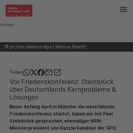
menu
Anzeige
©
picture alliance/dpa | Marcus Brandt
mail
open_in_new
Teilen:
Vor Friedenskonferenz: Steinbrück
über Deutschlands Kernprobleme &
Lösungen
Bevor Anfang April in Münster die westfälische
Friedenskonferenz startet, haben wir mit Peer
Steinbrück gesprochen, ehemaliger NRW-
Ministerpräsident und Kanzlerkandidat der SPD.