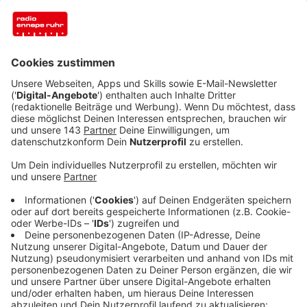
Anzeige
Es gibt Erfrischungsgelder zwischen 30 und
70 Euro
Anzeige
Die Stadt Breckerfeld braucht Freiwillige für
insgesamt 14 Wahlvorstände und drei
Briefwahlvorstände. Auch die Stadt Herdecke hat
bereits einen Aufruf gestartet. Helfende bekommen
für ihren Einsatz ein sogenanntes Erfrischungsgeld.
Das beträgt zum Beispiel in Hattingen - je nach Einsatz
und Funktion - 50 Euro oder 70 Euro und bei der
Auszählung der Briefwahl 30 Euro oder 40 Euro. Alle,