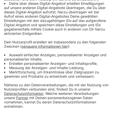
die wahlberechtigt sind, dürfen auch als
Wahlhelferinnen bzw. -helfer mitwirken. Interessierte
sollen sich beim Wahlamt der Städte melden.
Schwelm
: wahlamt@schwelm.de
Wahlamt der Stadt Breckerfeld:
Frau Schülken, Tel.
02338/809-32, E-Mail: nina.schuelken@breckerfeld.de.
Wahlamt der Stadt Herdecke
: Tel.: 02330/611 393
oder per E-Mail: wahlamt@herdecke.de
Hattingen
: Interessierte Personen können sich
telefonisch unter (02324) 204 3231 bei Marion
Mawick vom Wahlbüro melden. Weitere Informationen
gibt es unter www.hattingen.de/wahlehrenamt, dort
könnt ihr euch auch online anmelden.
Anzeige