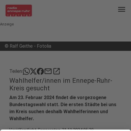
menu
Anzeige
©
Ralf Geithe - Fotolia
mail
open_in_new
Teilen:
Wahlhelfer/innen im Ennepe-Ruhr-
Kreis gesucht
Am 23. Februar 2024 findet die vorgezogene
Bundestagswahl statt. Die ersten Städte bei uns
im Kreis suchen deshalb Wahlhelferinnen und
Wahlhelfer.
Veröffentlicht:
Donnerstag, 21.11.2024 05:20