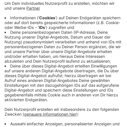
im Demonstrationszug von der IG Metall-
Geschäftsstelle bis zur Kundgebung am
Ennepestrand.Die IG Metall fordert in der
Tarifrunde für die Metall- und Elektroindustrie
sieben Prozent mehr Gehalt für Beschäftigte
sowie ein Plus von monatlich 170 Euro für Azubis.
Dagegen haben die Arbeitgeber ab Juli 2025 1,7
Prozent und ab Juli 2026 1,9 Prozent geboten.
Veröffentlicht:
Mittwoch, 30.10.2024 13:48
Anzeige
Anzeige