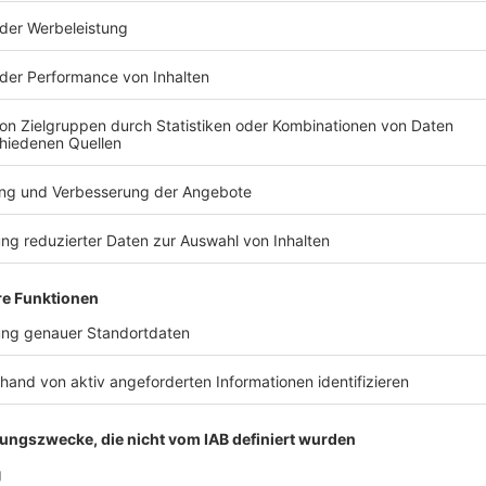
©
Bastian Haumann / Funke Foto Services