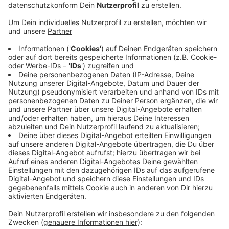
Veröffentlicht:
Montag, 02.06.2025 06:14
Anzeige
Die Arbeiten lässt die Stadt in mehreren
Bauabschnitten mit Vollsperrungen durchführen. Der
heute beginnende Abschnitt erstreckt sich auf den
Pottacker, die untere Talstraße und Holschentor.
Während der Arbeiten sei die Zufahrt zu den
Grundstücken nur in Absprache mit der Baufirma
möglich, so die Stadt. Die Arbeiten sollen bis Ende des
Monats (Juni) dauern. Dann folgt bis Ende Juli der
zweite Bauabschnitt mit oberer Talstraße und
Oststraße. Umleitungen sind ausgeschildert. Die
Baumaßnahmen kosten laut Stadt etwa 250.000 Euro.
Anzeige