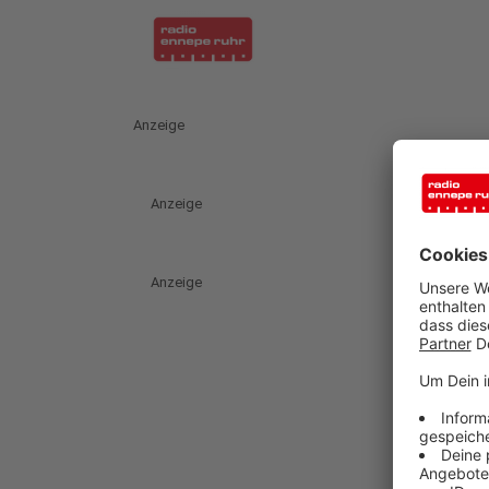
Anzeige
Anzeige
Anzeige