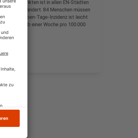
er Akut-Erkrankten ist in allen EN-Städten
lieb sie unverändert. 84 Menschen müssen
et. Die Sieben-Tage-Inzidenz ist leicht
i uns innerhalb einer Woche pro 100.000