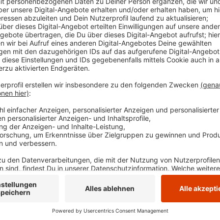
haben sich weitere 73 Menschen infiziert. Die Zahl d
gestiegen, außer in Schwelm und Gevelsberg. Dort b
im Krankenhaus behandelt werden, neun werden beatm
auf 216 gesunken. So viele Neuinfektionen gab es be
Einwohner.
Anzeige