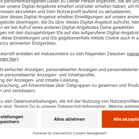
Axel Prahl, Comedian Johann König und für Schlager
BossHoss, Revolverheld und Alvaro Soler läuft schon 
der gesamten Region sehr beliebt: in diesem Jahr k
Nächstes Jahr findet es vom 21. August bis zum 6. 
Anzeige