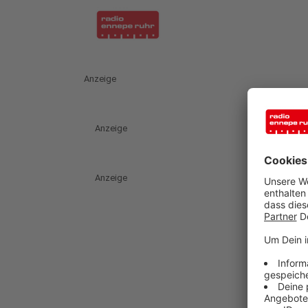
Anzeige
Anzeige
Anzeige