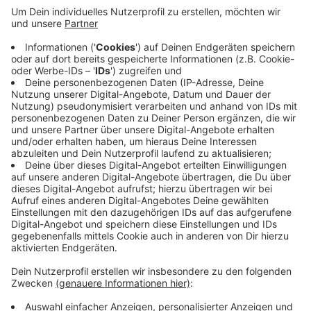
EN: Die KiTa Fröbelhaus bleibt deshalb voraussichtlich
bis zum nächsten Montag geschlossen. Das Hattinger
"Haus der Jugend" wurde ebenfalls von einem
infizierten Kind besucht. Dort ist das
Kreisgesundheitsamt noch dabei, die Kontaktpersonen
zu ermitteln. Getestet wurden heute unter anderem
Kontaktpersonen eines positiven Falls am Friedrich-
Harkort-Gymnasium in Herdecke und im
Seniorenzentrum Kirchende. Auch am Berufskolleg
Witten sind weitere Abstriche geplant. Die aktuellen
Corona-Zahlen im Ennepe-Ruhr-Kreis findet ihr
hie
r.
Anzeige
Anzeige