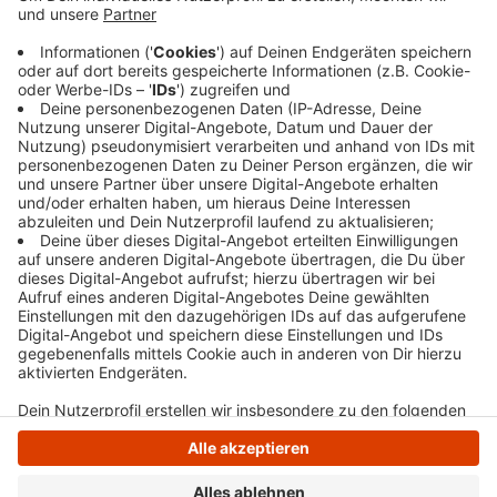
gesunken, das heißt etwa jede sechste Apotheke bei
uns wurde geschlossen. Die Zahl der Beschäftigten ist
dagegen gestiegen. Die aktuellsten Zahlen sind von
2018. In ganz NRW gibt es demnach sogar ein Fünftel
weniger Apotheken, die größten Rückgänge gab es in
Hagen und Herne.
Anzeige
Anzeige
Anzeige