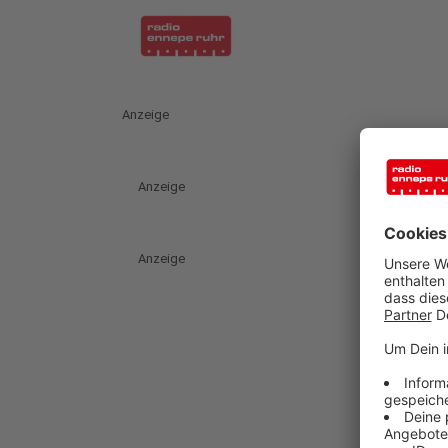
Anzeige
Anzeige
Anzeige