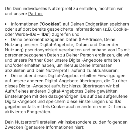
Region: Diesen Trend beobachtet die AOK NordWest.
Zu Beginn der Corona-Pandemie im März war die Zahl
der Fehltage von Arbeitnehmern in unserer Region
noch deutlich höher als im Jahr davor. Danach flachte
der Krankenstand aber deutlich ab. Die Krankenkasse
begründet das damit, dass mehr Menschen von
Zuhause aus arbeiteten, weniger mobil waren und sich
an die Hygieneregeln hielten. Außerdem seien viele
Arbeitnehmer wahrscheinlich aus Angst vor einer
Ansteckung lieber nicht zum Arzt gegangen. Auffällig
ist, dass es zwar weniger, dafür aber längere
Krankschreibungen wegen psychischer Erkrankungen
gab.
Anzeige