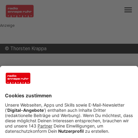
menu
Anzeige
©
Thorsten Krappa
mail
open_in_new
Teilen:
Wetter: Feuerwehr unterstützt bei
Gasleck
Die Feuerwehr in Wetter musste heute Mittag zu
einem Gasleck-Einsatz ausrücken. Als die
Einsatzkräfte in der Heinrich-Kamp-Straße
eintrafen, waren AVU und Baufirma schon vor Ort.
Dem Einsatzleiter wurde mitgeteilt, dass eine