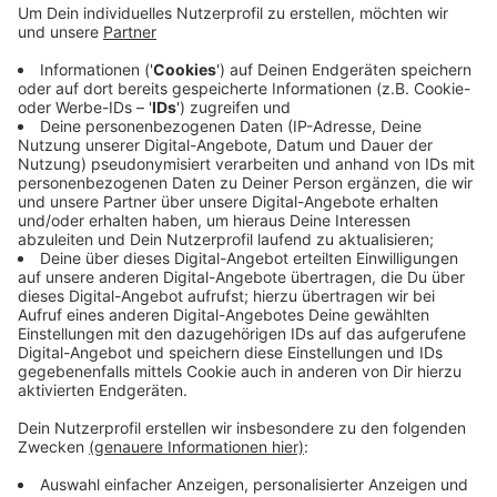
Gasleitung unter einem Gehweg undicht war, das
Gas aber wegen des Bürgersteigs nicht
entweichen konnte. Bevor die Arbeiter eine Grube
ausheben und das Leck abdichten konnten,
mussten die Fenster eines angrenzenden
Mehrfamilienhauses geschlossen werden. Das
übernahm die Feuerwehr, auch mit Hilfe ihrer
Drehleiter.
Veröffentlicht:
Donnerstag, 17.08.2023 17:35
Anzeige
Anzeige