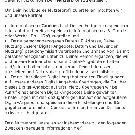
Anzeige
Es muss nach Angaben der Stadt dringend saniert
werden. Letzter Badetag ist der kommende Sonntag.
Sowohl innen als auch an der Außenfassade wird in der
Zeit gearbeitet. Die Stadt sagt: Das Hallenbad wird
sich Anfang 2023 in einem ganz neuen Gewand
präsentieren. Zuletzt kam es aufgrund der Corona-
Pandemie in der Baubranche immer wieder zu
Lieferengpässen. Die Stadt Wetter ist aber
zuversichtlich, dass die Sanierung reibungslos über die
Bühne geht.
Anzeige