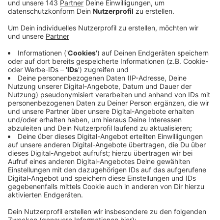
Anzeige
Besonderer Wert liegt auf der Renaturierung der
Schmalenbecke und der Elbsche – der Starkregen im
Juli und das Hochwasser haben gezeigt, wie dringend
diese Maßnahmen sind.
– es soll aber auch in das Gymnasium und die
Grundschule Volmarstein, Kinderspielplätze und den
Straßenbau investiert werden. Auch das Sport- und
Freizeitbad wird fit für die Zukunft gemacht. Das alles
hat Bürgermeister Frank Hasenberg bei der Einbringung
des Haushaltsplanentwurfs für 2022 angekündigt. Der
Entwurf ist ausgeglichen und sieht einen
Jahresüberschuss von 260.000 Euro vor. Und das in
einer Zeit, die immer noch von den Auswirkungen der
Corona-Pandemie geprägt ist, so Hasenberg. Der
Hebesatz für die Grundsteuer B wird nächstes Jahr