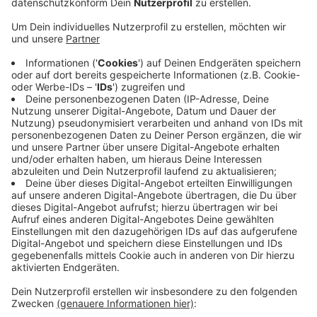
Die Linien 553/555 in Richtung HA-Westerbauer und
Herdecke werden über die Königstraße umgeleitet.
Fahrgäste können an der Haltestelle "An der Kirche"
aussteigen und an der Ersatzhaltestelle wieder
einsteigen. Die Haltestellen "Freiheit", "Kaiserstraße"
und "Stadtsaal" entfallen, stattdessen gibt es
Ersatzhaltestellen in der oberen Königstraße. Der
Bürgerbus hält ebenfalls an der Haltestelle "An der
Kirche". Busse in Richtung Hagen haben ihren Ausstieg
bei LIDL und den Einstieg an der Carl-Bönnhoff-
Straße. Die Linie SB38 bedient beide Richtungen an
der Carl-Bönnhoff-Straße. Der Taxenstand wird
gegenüber der "Kiss & Ride" Zone verlegt.
Anzeige