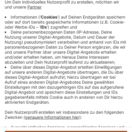
eingeladen, ihre Ideen und Wünsche einzubringen.
Gemeinsam mit einem Planungsbüro werden
Vorschläge gesammelt, diskutiert und als
Grundlage für die weitere Planung genutzt. Ziel ist
es, den Skatepark attraktiver zu machen und die
Jugendlichen aktiv zu beteiligen. Die Teilnahme ist
kostenlos.
Veröffentlicht:
Freitag, 27.06.2025 16:16
Anzeige
Anzeige