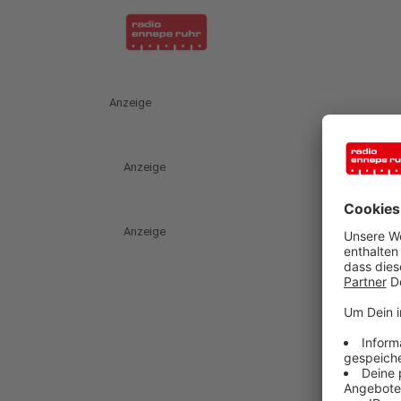
Anzeige
Anzeige
Anzeige