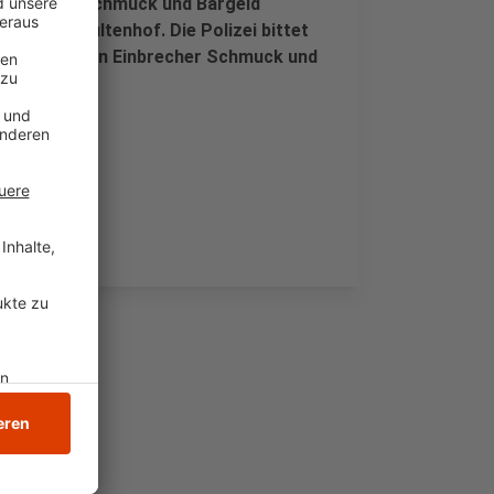
en die Diebe Schmuck und Bargeld
nd Am Schultenhof. Die Polizei bittet
decke klauten Einbrecher Schmuck und