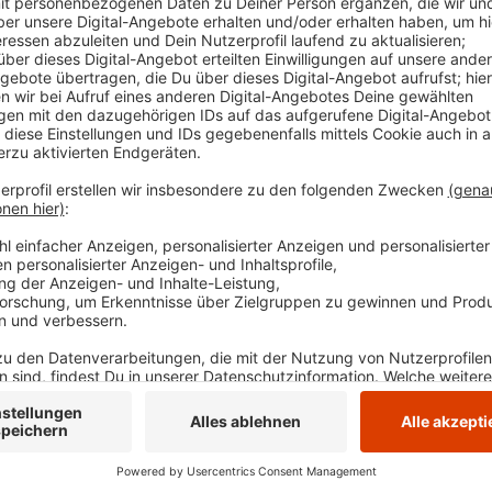
zum Teil noch nicht ermittelt. In einem Fall hab
geklaut. Betroffen sind die Straßen Am Südring u
Zeuginnen und Zeugen um Hinweise. Auch in Her
Bargeld aus einem Haus "Auf dem Schnee".
Veröffentlicht:
Montag, 25.11.2024 15:01
Anzeige