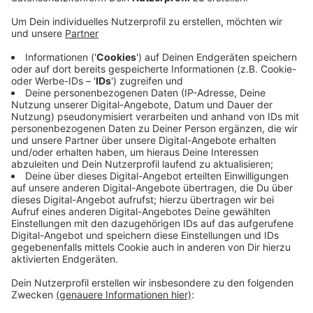
Beispiel liegt der Fokus auf verkehrswichtigen und
gefährlichen Straßen. Die Bredenscheider Straße
wird meist als erstes geräumt. In Witten stehen
Bus- und Straßenbahnstrecken an erster Stelle.
Nebenstraßen werden später geräumt, manche
Anliegerstraßen gar nicht. Für Landes- und
Bundesstraßen ist Straßen.NRW zuständig. Sie
nutzen hunderte Straßenwetterstationen, die
Oberflächentemperatur und Fahrbahnzustand
messen - ob trocken, nass oder eisig - dadurch
wissen die Straßenwärter genau, wo und wann
gestreut werden muss.
Veröffentlicht:
Mittwoch, 07.01.2026 06:28
Anzeige