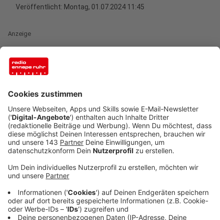
Veröffentlicht:
Montag, 01.07.2024 11:45
Anzeige
Wenn sich zwei namhafte soziale Organisationen
zusammentun, kann etwas Großes dabei
herauskommen. Unter dem Motto "Wir sind STARK!"
arbeiten die Aktion Lichtblicke e. V. und die
SozialstiftungNRW
erstmals zusammen, um mit einem
Sommer-Spezial Kinder und Jugendliche in Nordrhein-
Westfalen in schwierigen sozialen Verhältnissen oder
Lebensphasen zu unterstützen und ihnen zu helfen,
ihren Platz in unserer Gesellschaft zu finden.
Anzeige
5 Millionen Euro stehen für Wir sind STARK!