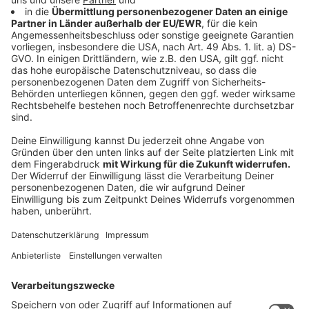
Antragsfrist ist am 30.06.2024 um 16 Uhr geendet. Sie
werden nun bearbeitet. Alle Projekte werden
anschließend über den Status der jeweiligen
Bewerbung informiert.
Anzeige
Die 0-Euro-Scheine von Atze Schröder und
Herbert Grönemeyer
Anzeige
Exklusiv, hochwertig und streng limitiert – das sind die
0-Euro-Scheine – designt von Stars für die
Unterstützer der Aktion Lichtblicke.
Zum Jubiläum gibt es dieses Mal sogar zwei Editionen.
Diese einzigartigen 0-Euro-Scheine sind streng