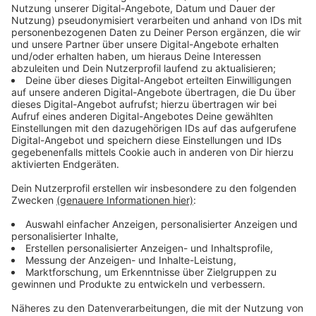
zur Verfügung
Anzeige
Die SozialstiftungNRW feiert in diesem Jahr ihr 50-
jähriges Jubiläum. Zu diesem besonderen Anlass stellt
sie für die Umsetzung des Projekts "Wir sind STARK!"
insgesamt 5 Millionen Euro in Nordrhein-Westfalen zur
Verfügung. Gemeinsam mit der
Aktion Lichtblicke e. V.
und den NRW-Lokalradios riefen sie im Frühjahr 2024
Organisationen der Freien Wohlpflege NRW auf, sich
mit ihren Ideen und Projekten um die bereitgestellten
Fördermittel zu bewerben. Die Einreichungen innerhalb
der Bewerbungsphase waren zahlreich.
Anzeige