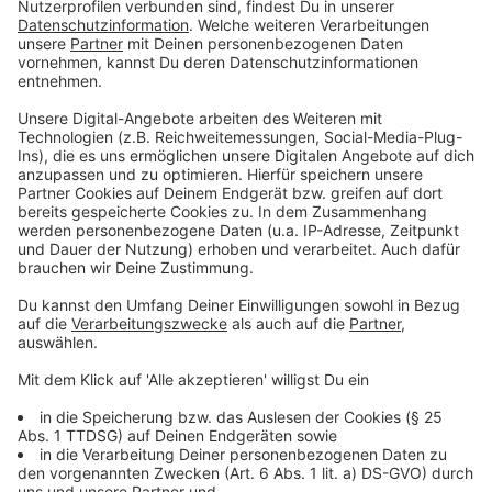
Das ist das Projekt Wir sind STARK!
Anzeige
Soziale Ungleichheit, Armut, das Erleben von
Diskriminierung und Gewalt, die Bedrohung durch
Antisemitismus oder Fluchterfahrungen können den
Alltag von Kindern und Jugendlichen sehr prägen und
tiefe seelische Narben hinterlassen. Mit dem Sommer-
Spezial "Wir sind STARK!" wollen die Aktion Lichtblicke
und die SozialstiftungNRW den jüngsten Mitgliedern
unserer Gesellschaft durch positive Angebote und
Aktivitäten neue Handlungsmöglichkeiten eröffnen
und ihr Selbstbewusstsein nachhaltig stärken.
Anzeige
Vielen Dank für die zahlreichen Projektideen! Die