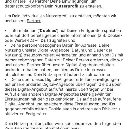
Projekt bewerben und eine Förderung von bis zu
5.000 Euro erhalten.Das Projekt muss
ortsgebunden sein und schriftlich vorgestellt
werden - mit Begründung der beantragten
Fördersumme. Bewerben können sich
Einzelpersonen, Vereine und Organisationen.
Einsendeschluss ist der 30. November. Eine Jury
entscheidet noch in diesem Jahr über die Vergabe.
Die Gewinnerinnen und Gewinner werden
persönlich benachrichtigt.Die Wirtschaftliche
Interessengemeinschaft Sprockhövel WIS hatte
sich Anfang des Jahres aufgelöst.
Mailadresse für die Projektanträge:
mail@wissprockhoevel.de
Veröffentlicht:
Montag, 25.09.2023 06:07