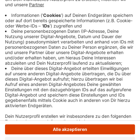
unterwegs, als sie - nach ihren Angaben - an der
Kreuzung von der tiefstehenden Sonne geblendet
wurde. Der 80-Jährige überquerte in diesem
Moment die Straße und konnte nicht mehr
ausweichen. Beide kamen in ein Krankenhaus.
Veröffentlicht:
Montag, 03.02.2025 13:25
Anzeige
Anzeige
Anzeige