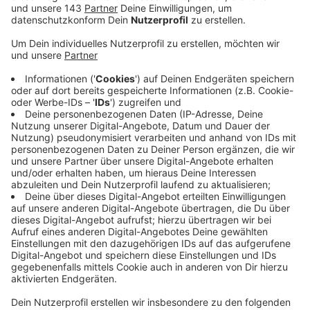
ein entgegenkommendes Auto vor ihm abbiegen
wollte. Der Wittener musste stark bremsen,
stürzte und stieß mit dem Auto zusammen. Die
Autofahrerin sei kurz ausgestiegen, dann aber
weitergefahren und dem Wittener dabei über den
Fuß gefahren.
Die bislang unbekannte Frau wird wie folgt
beschrieben: 29 bis 30 Jahre alt,
1,60 bis 1,65 m groß, hellbraune, zum Zopf
gebundene Haare, brauner Mantel, helle Jeans,
braune Stiefel. Bei dem Auto soll es sich um einen
schwarzen Audi mit EN-Kennzeichen handeln. Die
Polizei bittet sowohl die Autofahrerin als auch
weitere Zeugen, sich unter der Rufnummer 0234
909-5206 zu melden.