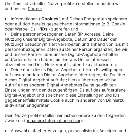
Einzelhandelsgeschäfte. Für die oberen Geschosse
haben das Stadtarchiv, die Kreisverwaltung, die
vhs und das Kulturforum Interesse bekundet. Bei
ihnen lägen nun die Pläne des Eigentümers zur
inhaltlichen Prüfung, heißt es von der Stadt. Im
Oktober wollten sie ihre Erkenntnisse
zusammenführen und sich erneut mit dem
Eigentümer austauschen.
Veröffentlicht:
Donnerstag, 12.09.2024 14:10
Anzeige
Anzeige