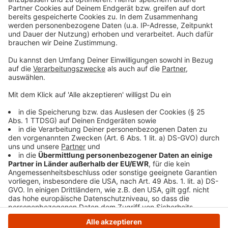
Ausbildungsgängen hat, kann sich an Sylvia
Meuser (Tel. 02302 / 581-1504), an Simone
Reinders (Tel. 02302 / 581 1505) und an Dalina
Nowoczin (Tel. 02302 / 581-1506) vom
Organisations- und Personalamt der Stadt Witten
wenden.
Veröffentlicht:
Dienstag, 01.10.2024 05:58
Anzeige
Anzeige
Anzeige