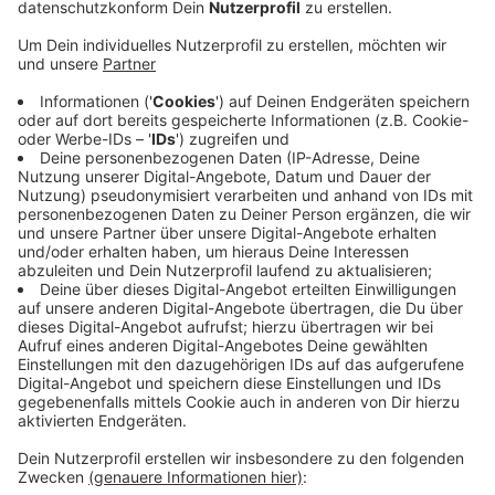
Organisationen, die Veranstaltungen für Kinder
und Jugendliche anbieten möchten, oder auch
Freizeiteinrichtungen, die für Ferienpass-Inhaber
Vorteile anbieten. Außerdem braucht es
Sponsoren. Die Ferienspiele bieten Wittener
Schulkindern bis einschließlich 17 Jahren schöne
Sommerferien in der Heimat. Vorrausetzung ist
ein Ferienpass, der kostet wie immer 10 Euro.
Interessierte können sich unter
ferienspiele@stadt-witten.de oder telefonisch
unter 02302-581-5353 melden.
Veröffentlicht:
Mittwoch, 22.01.2025 17:53
Anzeige