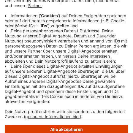
entgegenkamen. Laut des Bochumers haben sie
ihn angegriffen und dass Handy gestohlen. Dabei
erlitt der Mann leichte Verletzungen, die ambulant
im Krankenhaus behandelt wurden. Die Polizei
bittet um Hinweise unter der Telefonnummer
02302 209-8310 (-4441 Kriminalwache).
Veröffentlicht:
Montag, 06.07.2026 12:30
Anzeige
Anzeige
Anzeige