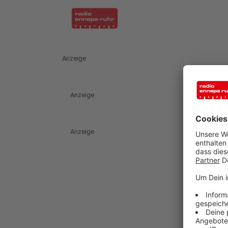
Anzeige
Anzeige
Anzeige