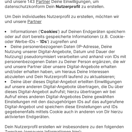
Veröffentlicht:
Dienstag, 22.07.2025 14:07
Anzeige
Während einer der Täter die Seniorin im Bad ablenkte,
durchsuchte sein Komplize die anderen Räume nach
Wertsachen und hat dabei zum Teil auch Inventar
beschädigt. Danach flüchteten die beiden
Tatverdächtigen in unbekannte Richtung. Erbeutet
hätten die vermeintlichen Wasserwerker nach
aktuellem Ermittlungsstand nichts, heißt es von der
Polizei. Das Kriminalkommissariat hofft auf Hinweise.
Der Vorfall ereignete sich an Schulze-Delitzsch-
Straße/Friedrich-List-Straße. Die Täter können
lediglich als männlich und dunkel gekleidet
beschrieben werden. Rufnummern der Polizei: 0234
909-4135 oder -4441