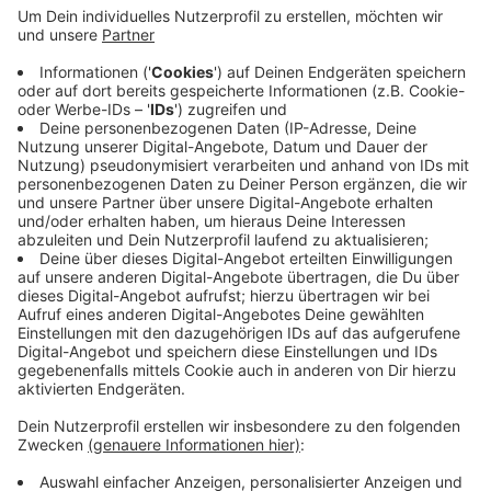
Anzeige
Das sei eine Straftat und nicht nur schädlich für die
Umwelt, so die Stadt. Schließlich habe die Entsorgung
am Dienstag auch Geld gekostet. Leider tauchen
solche illegalen Müllkippen immer wieder auf. Die
Stadt Witten bitte auch um Mithilfe. Wer solch eine
Straftat beobachtet, solle dies sofort melden.
Anzeige
Anzeige