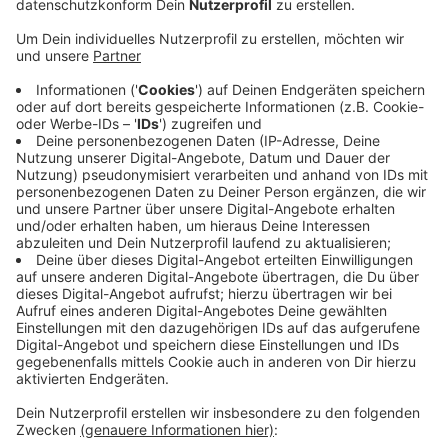
Samstag drei Täter in das Geschäft an der Straße
"Im Hammertal" eingestiegen, während eine vierte
Person Schmiere stand.
Veröffentlicht:
Montag, 28.07.2025 09:36
Anzeige
Nach einem Einbruch in einen Wittener Supermarkt hat
die Polizei vier Tatverdächtige festgenommen. Ein
Zeuge hatte die Gruppe beobachtet und die Polizei
alarmiert. Die erwischte in Tatortnähe drei Wittener im
Alter von 16, 17 und 18 Jahren und einen 21-Jährigen
aus Wuppertal. Alle wurden vorläufig festgenommen,
die Polizei ermittelt noch.
Anzeige