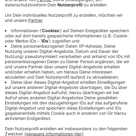
Radstreifen, neue Gehwege und
Straßenbeleuchtung. Die Sanierung des mehr als
ein Kilometer langen Stückes zwischen
Fischertalweg und Crengeldanzstraße wird
mehrere Jahre dauern. Die größeren Kanal- und
Straßenbaumaßnahmen starten nicht vor 2026,
wohl aber die Vorbereitungen. Später sollen in dem
Bereich mehr Bäume stehen als jetzt. Ab Ende
Januar wird der Bestand aber erst einmal gerodet.
Bevor die ESW loslegen, verlegen die Stadtwerke
ab dem Frühjahr eine Wassertransportleitung und
Leerrohre. Für diese Arbeiten bleibt die
Sprockhöveler Straße befahrbar. Über die
einzelnen Bauabschnitte und Einschränkungen gibt
es dann separate Infos von Stadt und den Wittener
Stadtwerken.
Veröffentlicht:
Mittwoch, 15.01.2025 06:42