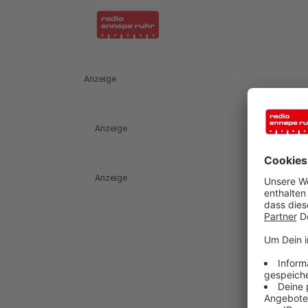
Anzeige
Anzeige
Anzeige