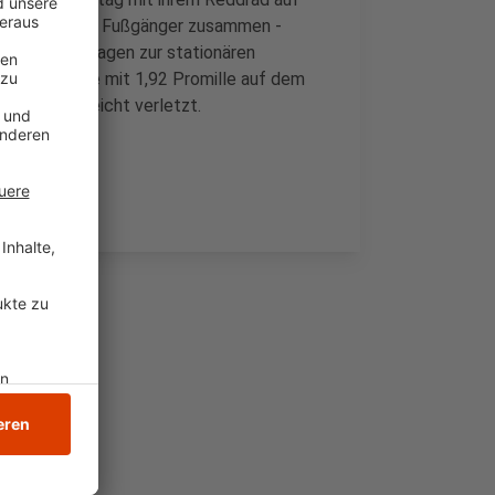
ieß mit einem Fußgänger zusammen -
m Rettwungswagen zur stationären
eigte, war sie mit 1,92 Promille auf dem
rne, wurde leicht verletzt.