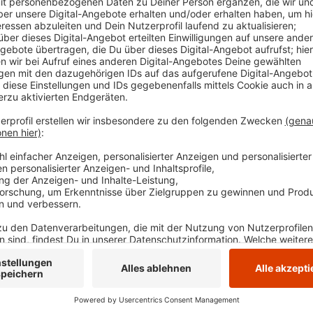
dem Gehweg der Wittener Straße unterwegs. Sie st
beide fielen zu Boden. Die Wittenerin kam mit eine
Behandlung in ein Krankenhaus. Wie ein Alkoholtest z
Rad unterwegs. Der Fußgänger, ein 57-jähriger aus He
Anzeige