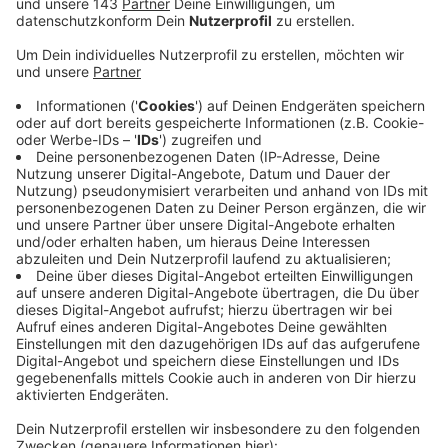
beschädigte Autos und 15.000 Euro Sachschaden -
das ist die Bilanz eines Verkehrsunfalls
vergangene Nacht in Witten. Die
Unfallverursacherin, eine 20-jährige Frau aus
Witten, war von der Fahrbahn abgekommen.
Weitere Personen waren nicht beteiligt. Die
Wittenerin war gegen 1:00 Uhr vergangene Nacht
auf der Annenstraße in Richtung Ardeystraße
unterwegs, als sie aus bisher ungeklärter Ursache
die Kontrolle über ihr Auto verlor. Sie touchierte
den Außenspiegel eines geparkten Wagens, stieß
mit dem davor geparkten Auto zusammen und
schob das auf ein weiteres. Dabei zog sich die Frau
schwere Verletzungen zu. Ein Rettungswagen
brachte sie in ein Krankenhaus. Ihr Auto musste
abgeschleppt werden. Die Annenstraße war für die
Unfallaufnahme komplett gesperrt.
Veröffentlicht:
Mittwoch, 23.08.2023 13:18