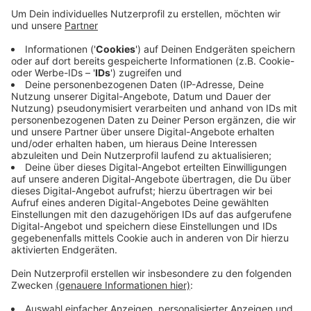
Wetter: Gerade älteren Menschen fehlt in diesen
Zeiten der soziale Kontakt. Da sie nur selten über die
sozialen Medien kommunizieren, greift die WSG auf
das gute alte Telefon zurück. Sie bietet ihren Mietern
und Mitgliedern eine Telefonsprechstunde an.
Sie dient nicht nur zum Reden und austauschen. Die
Anrufer bekommen auch Tipps, wie sie über
Einkaufsdienste oder andere Unterstützung gut
versorgt sein können. Die Sprechzeiten sind montags
bis freitags von 9.00 bis 17.00 Uhr. Die Telefonnummer
in Wetter lautet: 84 60 05.
Anzeige