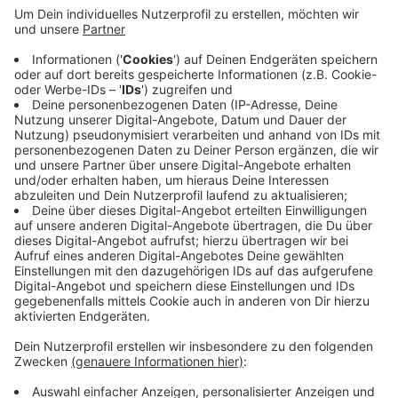
betrieblichen Praxis zeigen Einblicke und
Strategien auf. Die Veranstaltungsreihe richte
sich an Unternehmen jeder Größe und Branche, so
die agentur mark. Vor den fünf Workshops steht
eine Auftaktveranstaltung an - am 29. Mai im
Berufskolleg Ennepetal. Nach einer Begrüßung
durch Landrat Olaf Schade biete sich bereits dort
die Gelegenheit zum Austausch, heißt es. Mehr
Infos zu der Reihe stehen
hier
.
Veröffentlicht:
Dienstag, 14.05.2024 16:21
Anzeige
Anzeige