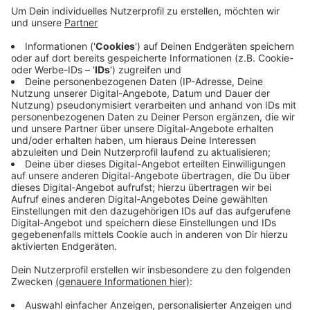
Wochen vor Weihnachten haben viele Bürgerinnen
und Bürger Wunschzettel vom Wunschbaum der
Freiwilligenbörse „gepflückt“. Die oft sehr
fantasievoll verpackten Geschenke, teilweise
versehen mit Weihnachtskarten und Süßigkeiten,
wurden dann am 21. Dezember 2023 an die
glücklichen Familien ausgegeben. Die weiterhin
große Spendenbereitschaft ermöglichte es, 176
Kindern und Familien eine Freude zu bereiten.
Veröffentlicht:
Donnerstag, 11.01.2024 06:04
Anzeige
Anzeige