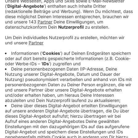
Dieser Song erinnert schwer an die eigene Kindheit
oder Jugend. Damals als "Samba Di Janeiro" von Bellini
die Charts stürmte und bis heute einer der Sommerhits
schlechthin ist, waren YouNotUs gerade im
Grundschulalter. Aber auch sie scheint der Song
geprägt zu haben, sonst würden sie ihn nicht für ihre
neue Single "Samba" adaptieren. Zusammen mit
Sänger Louis III ist ein Dance- und Partytrack
entstanden, der auf Parties und Festivals mit
Sicherheit häufiger zu hören sein wird.
Anzeige
Wir benötigen Ihre
Zustimmung, um den YouTube