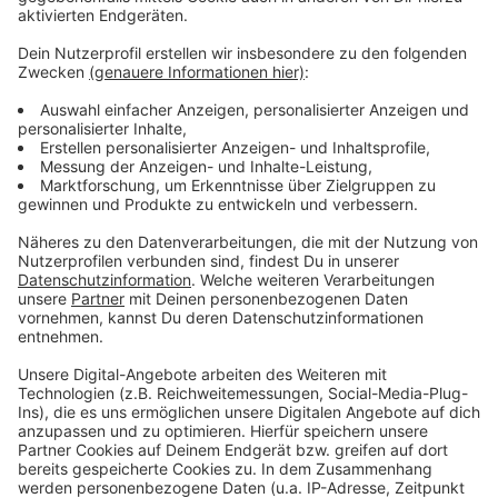
Video-Service zu laden!
Wir verwenden einen Service eines
Drittanbieters, um Videoinhalte
einzubetten. Dieser Service kann
Daten zu Ihren Aktivitäten
sammeln. Bitte lesen Sie die
Details durch und stimmen Sie der
Nutzung des Service zu, um dieses
Video anzusehen.
Mehr Informationen
Es geht weiter mit einem Sommerhit, diesmal aus dem
Hause YouNotUs. Sie haben sich mit Louis III
Akzeptieren
zusammengetan. Dabei herausgekommen ist "Samba".
powered by
Usercentrics Consent
Anzeige
Management Platform