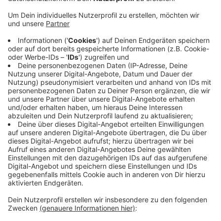
nächster Nähe auf die Finger schauen. Sein
Auftritt wird zusätzlich auf einer großen Leinwand
gezeigt. Weide hat bereits mit 13 die ersten
Zauberwettbewerbe gewonnen und 2018 holt er
den ersten Platz bei der Weltmeisterschaft der
Zauberkunst in der Sparte Salon Magie. Für die
Show sind noch Restkarten zu bekommen. Karten
können für 25,00 Euro (bei freier Platzwahl) an der
Bürgerinfo im Gevelsberger Rathaus, Rathausplatz
1 (Tel.: 02332 771-0; Mo.-Do. 8-16 Uhr, Fr. 8-13 Uhr),
in der Stadtbücherei, Wittener Str. 13 (Tel. 02332
83982) oder
im Internet
erworben werden.
Veröffentlicht:
Dienstag, 19.11.2024 06:32
Anzeige