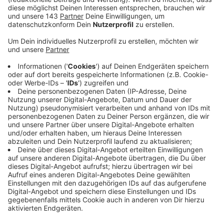
2.38 (Sommerzeit) sowie um 2.38, 3.38 Uhr
(Winterzeit) ab der Haltestelle Ruhr-Universität.
Der NE18 fährt von der Haltestelle Bochum
Langendreer Nord um 1.12, 2.12 Uhr (Sommerzeit)
und um 2.12, 3.12 Uhr (Winterzeit). Der NE4, der
über Hattingen, Sprockhövel und Schwelm fährt ab
Bochum Hbf in Richtung Schwelm um 1.20, 2.20 Uhr
(Sommerzeit), und um 2.20, 3.20 und 4.20 Uhr
(Winterzeit). Abfahrt in Hattingen Mitte in
Richtung Schwelm ist 1.59, 2.59 Uhr (Sommerzeit),
sowie um 2.59, 3.59 und 4.59 Uhr (Winterzeit). Von
Sprockhövel Haßlinghausen Busbahnhof in
Richtung Schwelm geht es um 2.27, 3.27 Uhr
(Sommerzeit), sowie um 2.27, 3.27 und 4.27 Uhr. Ab
dem Schwelmer Bahnhof fahren die Busse in
Richtung Sprockhövel/Hattingen/ Bochum um 0.48,
1.48 und 2.48 Uhr (Sommerzeit) und 2.48 und 3.48
Uhr (Winterzeit). Von Sprockhövel Haßlinghausen
Busbahnhof geht es in diese Richtung um 1.04, 2.04